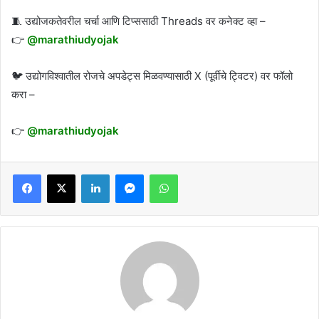
🧵 उद्योजकतेवरील चर्चा आणि टिप्ससाठी Threads वर कनेक्ट व्हा –
👉
@marathiudyojak
🐦 उद्योगविश्वातील रोजचे अपडेट्स मिळवण्यासाठी X (पूर्वीचे ट्विटर) वर फॉलो
करा –
👉
@marathiudyojak
Facebook
X
LinkedIn
Messenger
WhatsApp