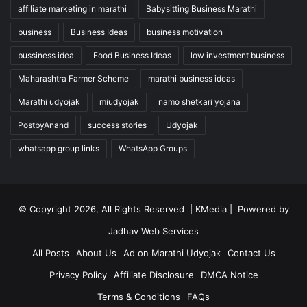
affiliate marketing in marathi
Babysitting Business Marathi
business
Business Ideas
business motivation
bussiness idea
Food Business Ideas
low investment business
Maharashtra Farmer Scheme
marathi business ideas
Marathi udyojak
miudyojak
namo shetkari yojana
PostbyAnand
success stories
Udyojak
whatsapp group links
WhatsApp Groups
© Copyright 2026, All Rights Reserved |
KMedia |
Powered by
Jadhav Web Services
All Posts
About Us
Ad on Marathi Udyojak
Contact Us
Privacy Policy
Affiliate Disclosure
DMCA Notice
Terms & Conditions
FAQs