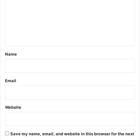
m
m
e
n
t
*
Name
Email
Website
Save my name, email, and website in this browser for the next