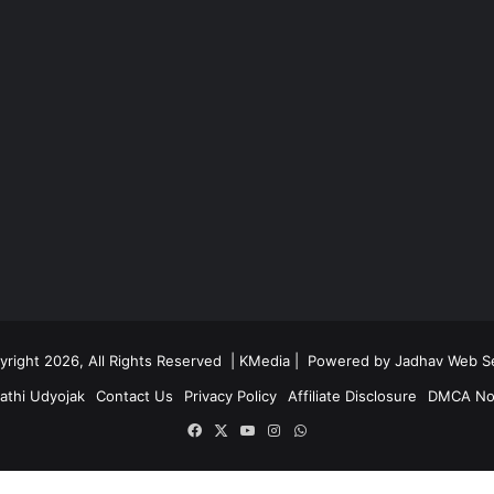
right 2026, All Rights Reserved |
KMedia |
Powered by Jadhav Web Se
athi Udyojak
Contact Us
Privacy Policy
Affiliate Disclosure
DMCA No
Facebook
X
YouTube
Instagram
WhatsApp