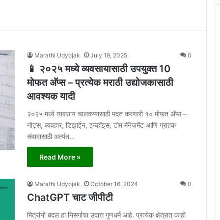
Marathi Udyojak
July 19, 2025
0
📱 २०२५ मध्ये व्यवसायासाठी उपयुक्त 10
मोफत अ‍ॅप्स – प्रत्येक मराठी उद्योजकासाठी
आवश्यक यादी
२०२५ मध्ये व्यवसाय चालवण्यासाठी मदत करणारी १० मोफत अ‍ॅप्स –
नोट्स, व्यवहार, डिझाईन, इन्व्हॉइस, टीम मॅनेजमेंट आणि ग्राहक
संवादासाठी अत्यंत…
Read More »
Marathi Udyojak
October 16, 2024
0
ChatGPT चाट जीपीटी
मित्रांनो बदल हा निसर्गाचा उदात्त गुणधर्म आहे. प्रत्येक क्षेत्रात काही