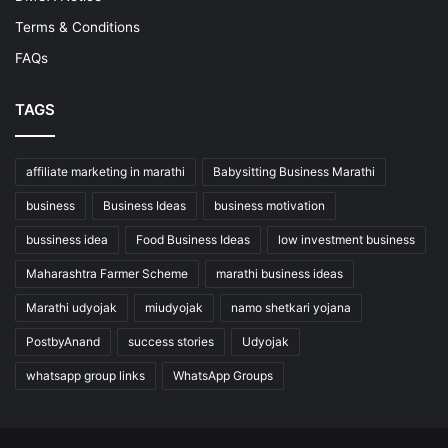
Terms & Conditions
FAQs
TAGS
affiliate marketing in marathi
Babysitting Business Marathi
business
Business Ideas
business motivation
bussiness idea
Food Business Ideas
low investment business
Maharashtra Farmer Scheme
marathi business ideas
Marathi udyojak
miudyojak
namo shetkari yojana
PostbyAnand
success stories
Udyojak
whatsapp group links
WhatsApp Groups