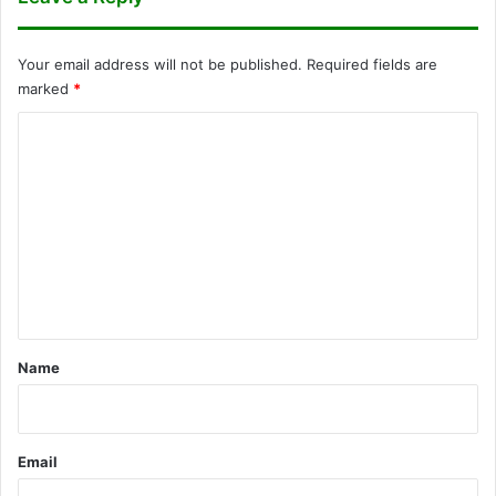
Your email address will not be published.
Required fields are
marked
*
C
o
m
m
e
n
t
*
Name
Email