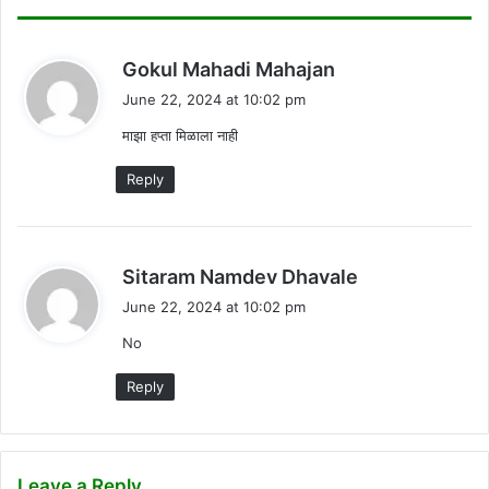
s
Gokul Mahadi Mahajan
a
June 22, 2024 at 10:02 pm
y
माझा हप्ता मिळाला नाही
s
:
Reply
s
Sitaram Namdev Dhavale
a
June 22, 2024 at 10:02 pm
y
No
s
:
Reply
Leave a Reply