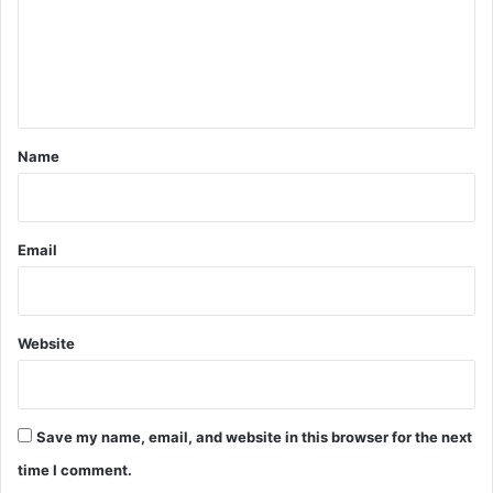
m
e
n
t
*
Name
Email
Website
Save my name, email, and website in this browser for the next
time I comment.