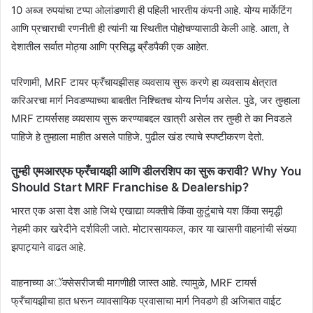
10 अब्ज रुपयांचा टप्पा ओलांडणारी ही पहिली भारतीय कंपनी आहे. योग्य मार्केटिंग
आणि प्रचाराची रणनीती ही त्यांनी या स्थितीत पोहोचण्यासाठी केली आहे. आता, ते
देशातील सर्वात मोठ्या आणि प्रसिद्ध ब्रँडपैकी एक आहेत.
परिणामी, MRF टायर फ्रँचायझीसह व्यवसाय सुरू करणे हा व्यवसाय क्षेत्रात
करिअरचा मार्ग निवडण्याच्या बाबतीत निश्चितच योग्य निर्णय असेल. पुढे, जर तुम्हाला
MRF टायर्ससह व्यवसाय सुरू करण्याबद्दल खात्री असेल तर तुम्ही ते का निवडले
पाहिजे हे तुम्हाला माहीत असले पाहिजे. पुढील खंड त्याचे स्पष्टीकरण देतो.
तुम्ही एमआरएफ फ्रँचायझी आणि डीलरशिप का सुरू करावी? Why You
Should Start MRF Franchise & Dealership?
भारत एक असा देश आहे जिथे एखाद्या व्यक्तीचे किंवा कुटुंबाचे यश किंवा समृद्धी
नेहमी कार खरेदीने दर्शविली जाते. मोटारसायकल, कार या खासगी वाहनांची संख्या
झपाट्याने वाढत आहे.
वाहनाच्या अॅक्सेसरीजची मागणीही जास्त आहे. त्यामुळे, MRF टायर्स
फ्रँचायझीचा हात धरून व्यावसायिक प्रवासाचा मार्ग निवडणे ही अजिबात वाईट