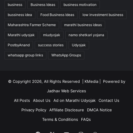
business
Business Ideas
business motivation
bussiness idea
Food Business Ideas
low investment business
Maharashtra Farmer Scheme
marathi business ideas
Marathi udyojak
miudyojak
namo shetkari yojana
PostbyAnand
success stories
Udyojak
whatsapp group links
WhatsApp Groups
© Copyright 2026, All Rights Reserved |
KMedia |
Powered by
Jadhav Web Services
All Posts
About Us
Ad on Marathi Udyojak
Contact Us
Privacy Policy
Affiliate Disclosure
DMCA Notice
Terms & Conditions
FAQs