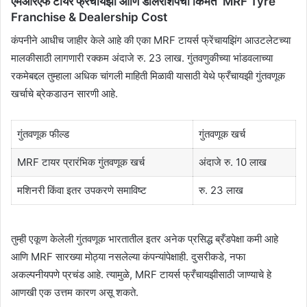
एमआरएफ टायर फ्रँचायझी आणि डीलरशिपची किंमत MRF Tyre
Franchise & Dealership Cost
कंपनीने आधीच जाहीर केले आहे की एका MRF टायर्स फ्रेंचायझिंग आउटलेटच्या
मालकीसाठी लागणारी रक्कम अंदाजे रु. 23 लाख. गुंतवणुकीच्या भांडवलाच्या
रकमेबद्दल तुम्हाला अधिक चांगली माहिती मिळावी यासाठी येथे फ्रँचायझी गुंतवणूक
खर्चाचे ब्रेकडाउन सारणी आहे.
गुंतवणूक फील्ड
गुंतवणूक खर्च
MRF टायर प्रारंभिक गुंतवणूक खर्च
अंदाजे रु. 10 लाख
मशिनरी किंवा इतर उपकरणे समाविष्ट
रु. 23 लाख
तुम्ही एकूण केलेली गुंतवणूक भारतातील इतर अनेक प्रसिद्ध ब्रँडपेक्षा कमी आहे
आणि MRF सारख्या मोठ्या नसलेल्या कंपन्यांपेक्षाही. दुसरीकडे, नफा
अकल्पनीयपणे प्रचंड आहे. त्यामुळे, MRF टायर्स फ्रँचायझीसाठी जाण्याचे हे
आणखी एक उत्तम कारण असू शकते.