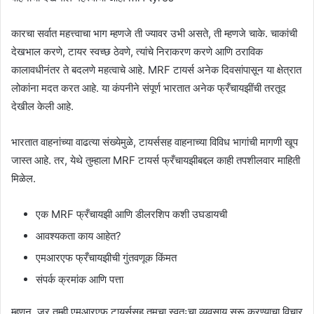
कारचा सर्वात महत्त्वाचा भाग म्हणजे ती ज्यावर उभी असते, ती म्हणजे चाके. चाकांची
देखभाल करणे, टायर स्वच्छ ठेवणे, त्यांचे निराकरण करणे आणि ठराविक
कालावधीनंतर ते बदलणे महत्वाचे आहे. MRF टायर्स अनेक दिवसांपासून या क्षेत्रात
लोकांना मदत करत आहे. या कंपनीने संपूर्ण भारतात अनेक फ्रँचायझींची तरतूद
देखील केली आहे.
भारतात वाहनांच्या वाढत्या संख्येमुळे, टायर्ससह वाहनाच्या विविध भागांची मागणी खूप
जास्त आहे. तर, येथे तुम्हाला MRF टायर्स फ्रँचायझीबद्दल काही तपशीलवार माहिती
मिळेल.
एक MRF फ्रँचायझी आणि डीलरशिप कशी उघडायची
आवश्यकता काय आहेत?
एमआरएफ फ्रँचायझीची गुंतवणूक किंमत
संपर्क क्रमांक आणि पत्ता
म्हणून, जर तुम्ही एमआरएफ टायर्ससह तुमचा स्वतःचा व्यवसाय सुरू करण्याचा विचार