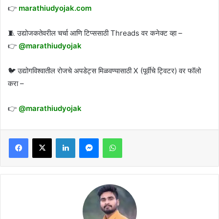
👉
marathiudyojak.com
🧵 उद्योजकतेवरील चर्चा आणि टिप्ससाठी Threads वर कनेक्ट व्हा –
👉
@marathiudyojak
🐦 उद्योगविश्वातील रोजचे अपडेट्स मिळवण्यासाठी X (पूर्वीचे ट्विटर) वर फॉलो
करा –
👉
@marathiudyojak
Facebook
X
LinkedIn
Messenger
WhatsApp