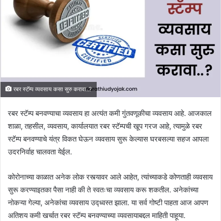
रबर स्टॅम्प व्यवसाय कसा सुरु करावा..?
रबर स्टॅम्प बनवण्याचा व्यवसाय हा अत्यंत कमी गुंतवणूकीचा व्यवसाय आहे. आजकाल
शाळा, तहसील, व्यवसाय, कार्यालयात रबर स्टॅम्पची खूप गरज आहे, त्यामुळे रबर
स्टॅम्प बनवण्याचे यंत्र विकत घेऊन व्यवसाय सुरू केल्यास घरबसल्या सहज आपला
उदरनिर्वाह चालवता येईल.
कोरोनाच्या काळात अनेक लोक रस्त्यावर आले आहेत, त्यांच्याकडे कोणताही व्यवसाय
सुरू करण्याइतका पैसा नाही की ते स्वतःचा व्यवसाय करू शकतील. अनेकांच्या
नोकऱ्या गेल्या, अनेकांचा व्यवसाय उद्ध्वस्त झाला. या सर्व गोष्टी पाहता आज आपण
अतिशय कमी खर्चात रबर स्टॅम्प बनवण्याच्या व्यवसायाबद्दल माहिती पाहूया.