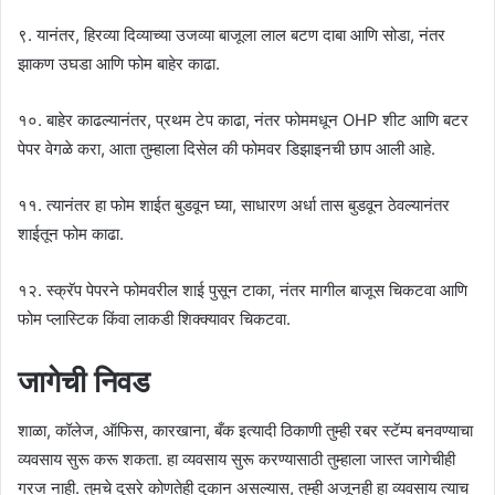
९. यानंतर, हिरव्या दिव्याच्या उजव्या बाजूला लाल बटण दाबा आणि सोडा, नंतर
झाकण उघडा आणि फोम बाहेर काढा.
१०. बाहेर काढल्यानंतर, प्रथम टेप काढा, नंतर फोममधून OHP शीट आणि बटर
पेपर वेगळे करा, आता तुम्हाला दिसेल की फोमवर डिझाइनची छाप आली आहे.
११. त्यानंतर हा फोम शाईत बुडवून घ्या, साधारण अर्धा तास बुडवून ठेवल्यानंतर
शाईतून फोम काढा.
१२. स्क्रॅप पेपरने फोमवरील शाई पुसून टाका, नंतर मागील बाजूस चिकटवा आणि
फोम प्लास्टिक किंवा लाकडी शिक्क्यावर चिकटवा.
जागेची निवड
शाळा, कॉलेज, ऑफिस, कारखाना, बँक इत्यादी ठिकाणी तुम्ही रबर स्टॅम्प बनवण्याचा
व्यवसाय सुरू करू शकता. हा व्यवसाय सुरू करण्यासाठी तुम्हाला जास्त जागेचीही
गरज नाही. तुमचे दुसरे कोणतेही दुकान असल्यास, तुम्ही अजूनही हा व्यवसाय त्याच