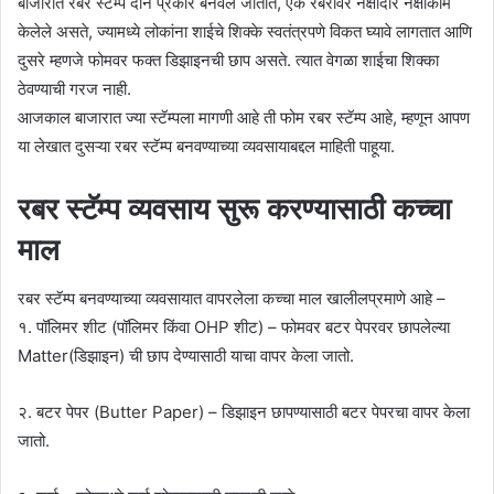
बाजारात रबर स्टॅम्प दोन प्रकारे बनवले जातात, एक रबरावर नक्षीदार नक्षीकाम
केलेले असते, ज्यामध्ये लोकांना शाईचे शिक्के स्वतंत्रपणे विकत घ्यावे लागतात आणि
दुसरे म्हणजे फोमवर फक्त डिझाइनची छाप असते. त्यात वेगळा शाईचा शिक्का
ठेवण्याची गरज नाही.
आजकाल बाजारात ज्या स्टॅम्पला मागणी आहे ती फोम रबर स्टॅम्प आहे, म्हणून आपण
या लेखात दुसऱ्या रबर स्टॅम्प बनवण्याच्या व्यवसायाबद्दल माहिती पाहूया.
रबर स्टॅम्प व्यवसाय सुरू करण्यासाठी कच्चा
माल
रबर स्टॅम्प बनवण्याच्या व्यवसायात वापरलेला कच्चा माल खालीलप्रमाणे आहे –
१. पॉलिमर शीट (पॉलिमर किंवा OHP शीट) – फोमवर बटर पेपरवर छापलेल्या
Matter(डिझाइन) ची छाप देण्यासाठी याचा वापर केला जातो.
२. बटर पेपर (Butter Paper) – डिझाइन छापण्यासाठी बटर पेपरचा वापर केला
जातो.