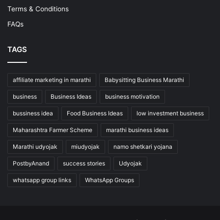
Terms & Conditions
FAQs
TAGS
affiliate marketing in marathi
Babysitting Business Marathi
business
Business Ideas
business motivation
bussiness idea
Food Business Ideas
low investment business
Maharashtra Farmer Scheme
marathi business ideas
Marathi udyojak
miudyojak
namo shetkari yojana
PostbyAnand
success stories
Udyojak
whatsapp group links
WhatsApp Groups