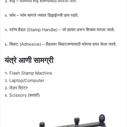
३. शाई – फोममध्ये शाई शोषण्यासाठी वापरली जाते.
४. फोम – फोम म्हणजे ज्यावर डिझाईनची छाप पडते.
५. स्टॅम्प हैंडल (Stamp Handle) – जो हातात धरून शिक्का मारला जातो.
६. चिकट (Adhesive) – हँडलवर चिकटवण्यासाठी फोमचा वापर केला जातो.
यंत्रे आणी सामग्री
१. Flash Stamp Machine
२. Laptop/Computer
३. लेज़र प्रिंटर
४. Scissors (कात्री)