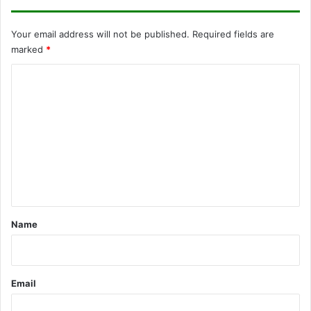
Your email address will not be published.
Required fields are
marked
*
C
o
m
m
e
n
t
*
Name
Email