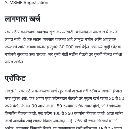
२. MSME Registration
लागणारा खर्च
रबर स्टॅम्प बनवण्याचा व्यवसाय सुरू करण्यासाठी उद्योजकाला जास्त खर्च करावा
लागत नाही. ही एक लहान व्यवसाय कल्पना आहे त्यामुळे मशीन आणि आवश्यक
उपकरणे आणि कच्च्या मालासह सुमारे 30,000 खर्च येईल. ज्यामध्ये तुम्ही छोट्या
मशीनने सुरुवात करू शकता, जर तुम्ही मोठी मशीन घेतली तर तुमची किंमत यापेक्षा
जास्त असेल.
प्रॉफिट
मित्रांनो, रबर स्टॅम्प बनवण्याचा खर्च खूप कमी असला तरी स्टॅम्प बनवताना होणारा
नफा पुरेसा आहे. जर आपण एका स्टॅम्पबद्दल बोललो तर एकूण खर्च फक्त 30 ते 50
रुपये येतो. किमान 30 आणि कमाल 50 रुपयांचा स्टॅम्प तयार होतो, जो वेगवेगळ्या
किमतीत विकला जातो. एक स्टॅम्प 100 ते 250 रुपयांना विकला जातो. आता स्टॅम्प
किती आकर्षक आहे त्यावर किंमत अवलंबून आहे. स्टॅम्प ची रचना जितकी चांगली
असेल, त्यानुसार किंमतही मिळते. या व्यवसायातून तुम्ही महिन्याला १५ ते २० हजार