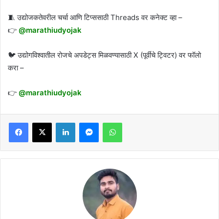
🧵 उद्योजकतेवरील चर्चा आणि टिप्ससाठी Threads वर कनेक्ट व्हा –
👉
@marathiudyojak
🐦 उद्योगविश्वातील रोजचे अपडेट्स मिळवण्यासाठी X (पूर्वीचे ट्विटर) वर फॉलो
करा –
👉
@marathiudyojak
Facebook
X
LinkedIn
Messenger
WhatsApp