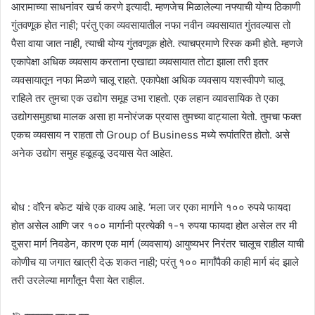
आरामाच्या साधनांवर खर्च करणे इत्यादी. म्हणजेच मिळालेल्या नफ्याची योग्य ठिकाणी
गुंतवणूक होत नाही; परंतु एका व्यवसायातील नफा नवीन व्यवसायात गुंतवल्यास तो
पैसा वाया जात नाही, त्याची योग्य गुंतवणूक होते. त्याचप्रमाणे रिस्क कमी होते. म्हणजे
एकापेक्षा अधिक व्यवसाय करताना एखाद्या व्यवसायात तोटा झाला तरी इतर
व्यवसायातून नफा मिळणे चालू राहते. एकापेक्षा अधिक व्यवसाय यशस्वीपणे चालू
राहिले तर तुमचा एक उद्योग समूह उभा राहतो. एक लहान व्यावसायिक ते एका
उद्योगसमुहाचा मालक असा हा मनोरंजक प्रवास तुमच्या वाट्याला येतो. तुमचा फक्त
एकच व्यवसाय न राहता तो Group of Business मध्ये रूपांतरित होतो. असे
अनेक उद्योग समुह हळूहळू उदयास येत आहेत.
बोध : वॉरेन बफेट यांचे एक वाक्य आहे. ‘मला जर एका मार्गाने १०० रुपये फायदा
होत असेल आणि जर १०० मार्गानी प्रत्येकी १-१ रुपया फायदा होत असेल तर मी
दुसरा मार्ग निवडेन, कारण एक मार्ग (व्यवसाय) आयुष्यभर निरंतर चालूच राहील याची
कोणीच या जगात खात्री देऊ शकत नाही; परंतु १०० मार्गांपैकी काही मार्ग बंद झाले
तरी उरलेल्या मार्गांतून पैसा येत राहील.