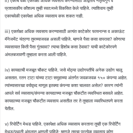
ii) एकाच वेळी एकापेक्षा अधिक व्यवसाय करण्यासाठी अद्वितीय नेतृत्वगुण व
प्रशासकीय कौशल्य तुम्ही स्वत:मध्ये विकसित केले पाहिजे. त्याशिवाय तुम्ही
एकाचवेळी एकापेक्षा अधिक व्यवसाय करू शकत नाही.
iii) एकापेक्षा अधिक व्यवसाय करण्यासाठी अत्यंत काटेकोर फायनान्स व अकाऊंट
मॅनेजमेंट यंत्रणा तुमच्याजवळ असली पाहिजे. म्हणजे पैसा कसा वापरावा? कोणत्या
व्यवसायात किती पैसा गुंतवावा? त्याचा हिशोब कसा ठेवावा? याची काटेकोरपणे
अंमलबजावणी तुम्हाला करता आली पाहिजे.
iv) कायद्याची मजबूत चौकट पाहिजे. जसे मोठ्या उद्योगपतींचे अनेक उद्योग चालू
असतात. रतन टाटा यांच्या टाटा समुहाच्या अंतर्गत जवळजवळ १५० कंपन्या आहेत.
त्यांच्यासारखा वयोवृध्द माणूस इतक्या कंपन्या कशा चालवत असेल? कारण त्यांनी
आपले सर्व व्यवसाय/कंपन्या कायद्याच्या मजबूत चौकटीत व्यवस्थित बसवले आहेत.
कायद्याच्या मजबूत चौकटीत व्यवसाय असतील तर ते तुम्हाला व्यवस्थितपणे करता
येतील.
v) रिपोर्टिंग मेथड पाहिजे. एकापेक्षा अधिक व्यवसाय करताना तुम्ही एक रिपोर्टिंग
मेथड/पध्दती अंमलात आणली पाहिजे; म्हणजे तुमचा प्रत्येक व्यवसाय कोण