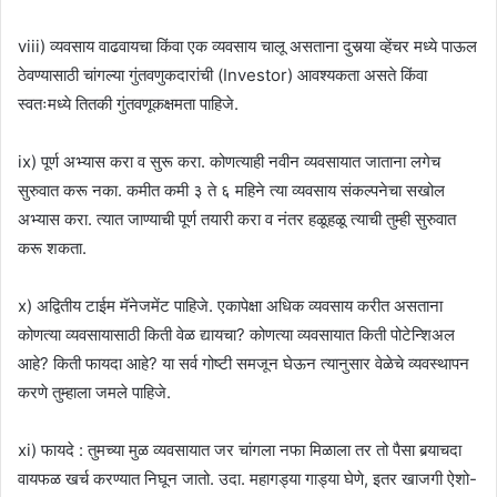
viii) व्यवसाय वाढवायचा किंवा एक व्यवसाय चालू असताना दुसर्‍या व्हेंचर मध्ये पाऊल
ठेवण्यासाठी चांगल्या गुंतवणुकदारांची (Investor) आवश्यकता असते किंवा
स्वतःमध्ये तितकी गुंतवणूकक्षमता पाहिजे.
ix) पूर्ण अभ्यास करा व सुरू करा. कोणत्याही नवीन व्यवसायात जाताना लगेच
सुरुवात करू नका. कमीत कमी ३ ते ६ महिने त्या व्यवसाय संकल्पनेचा सखोल
अभ्यास करा. त्यात जाण्याची पूर्ण तयारी करा व नंतर हळूहळू त्याची तुम्ही सुरुवात
करू शकता.
x) अद्वितीय टाईम मॅनेजमेंट पाहिजे. एकापेक्षा अधिक व्यवसाय करीत असताना
कोणत्या व्यवसायासाठी किती वेळ द्यायचा? कोणत्या व्यवसायात किती पोटेन्शिअल
आहे? किती फायदा आहे? या सर्व गोष्टी समजून घेऊन त्यानुसार वेळेचे व्यवस्थापन
करणे तुम्हाला जमले पाहिजे.
xi) फायदे : तुमच्या मुळ व्यवसायात जर चांगला नफा मिळाला तर तो पैसा बर्‍याचदा
वायफळ खर्च करण्यात निघून जातो. उदा. महागड्या गाड्या घेणे, इतर खाजगी ऐशो-