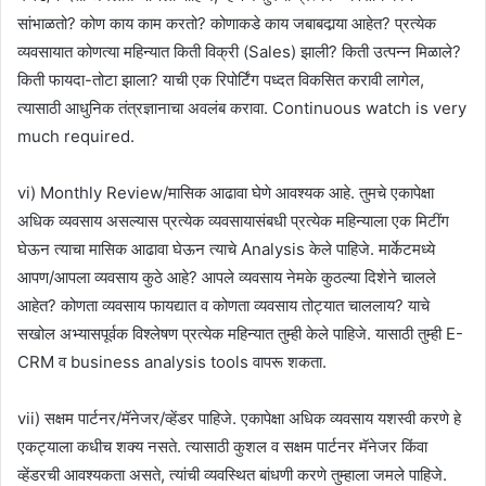
सांभाळतो? कोण काय काम करतो? कोणाकडे काय जबाबदार्‍या आहेत? प्रत्येक
व्यवसायात कोणत्या महिन्यात किती विक्री (Sales) झाली? किती उत्पन्न मिळाले?
किती फायदा-तोटा झाला? याची एक रिपोर्टिंग पध्दत विकसित करावी लागेल,
त्यासाठी आधुनिक तंत्रज्ञानाचा अवलंब करावा. Continuous watch is very
much required.
vi) Monthly Review/मासिक आढावा घेणे आवश्यक आहे. तुमचे एकापेक्षा
अधिक व्यवसाय असल्यास प्रत्येक व्यवसायासंबधी प्रत्येक महिन्याला एक मिटींग
घेऊन त्याचा मासिक आढावा घेऊन त्याचे Analysis केले पाहिजे. मार्केटमध्ये
आपण/आपला व्यवसाय कुठे आहे? आपले व्यवसाय नेमके कुठल्या दिशेने चालले
आहेत? कोणता व्यवसाय फायद्यात व कोणता व्यवसाय तोट्यात चाललाय? याचे
सखोल अभ्यासपूर्वक विश्लेषण प्रत्येक महिन्यात तुम्ही केले पाहिजे. यासाठी तुम्ही E-
CRM व business analysis tools वापरू शकता.
vii) सक्षम पार्टनर/मॅनेजर/व्हेंडर पाहिजे. एकापेक्षा अधिक व्यवसाय यशस्वी करणे हे
एकट्याला कधीच शक्य नसते. त्यासाठी कुशल व सक्षम पार्टनर मॅनेजर किंवा
व्हेंडरची आवश्यकता असते, त्यांची व्यवस्थित बांधणी करणे तुम्हाला जमले पाहिजे.