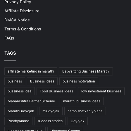
Privacy Policy
Affiliate Disclosure
DMCA Notice
Terms & Conditions
FAQs
TAGS
affiliate marketing in marathi
Babysitting Business Marathi
business
Business Ideas
business motivation
bussiness idea
Food Business Ideas
low investment business
Maharashtra Farmer Scheme
marathi business ideas
Marathi udyojak
miudyojak
namo shetkari yojana
PostbyAnand
success stories
Udyojak
whatsapp group links
WhatsApp Groups