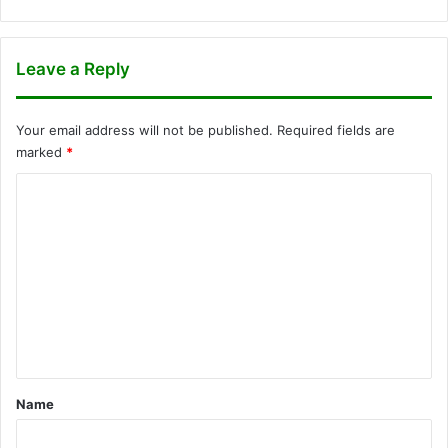
Leave a Reply
Your email address will not be published.
Required fields are
marked
*
C
o
m
m
e
n
t
*
Name