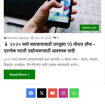
व्यवसाय टूल्स
Marathi Udyojak
July 19, 2025
0
📱 २०२५ मध्ये व्यवसायासाठी उपयुक्त 10 मोफत अ‍ॅप्स –
प्रत्येक मराठी उद्योजकासाठी आवश्यक यादी
२०२५ मध्ये व्यवसाय चालवण्यासाठी मदत करणारी १० मोफत अ‍ॅप्स – नोट्स, व्यवहार,
डिझाईन, इन्व्हॉइस, टीम मॅनेजमेंट आणि ग्राहक संवादासाठी अत्यंत…
Read More »
Facebook
X
YouTube
Instagram
WhatsApp