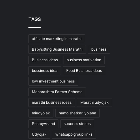
TAGS
affiliate marketing in marathi
Babysitting Business Marathi
business
Business Ideas
business motivation
bussiness idea
Food Business Ideas
low investment business
Maharashtra Farmer Scheme
marathi business ideas
Marathi udyojak
miudyojak
namo shetkari yojana
PostbyAnand
success stories
Udyojak
whatsapp group links